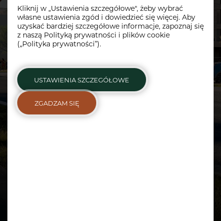
DODATKOWE
Kliknij w „Ustawienia szczegółowe", żeby wybrać
własne ustawienia zgód i dowiedzieć się więcej. Aby
GALERIA
uzyskać bardziej szczegółowe informacje, zapoznaj się
z naszą
Polityką prywatności i plików cookie
DEWELOPER
(„Polityka prywatności”).
KONTAKT
PROSPEKT INFORMACYJNY
USTAWIENIA SZCZEGÓŁOWE
ZGADZAM SIĘ
METRAŻ
POKOJE
PIĘTRO