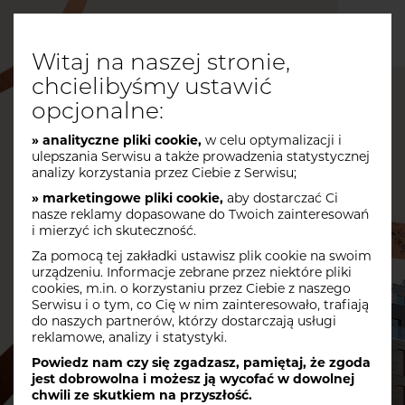
Witaj na naszej stronie,
chcielibyśmy ustawić
opcjonalne:
» analityczne pliki cookie,
w celu optymalizacji i
ulepszania Serwisu a także prowadzenia statystycznej
MIESZKANIA NA SPRZEDAŻ
analizy korzystania przez Ciebie z Serwisu;
KRAKÓW PODGÓRZE
» marketingowe pliki cookie,
aby dostarczać Ci
nasze reklamy dopasowane do Twoich zainteresowań
HOME
i mierzyć ich skuteczność.
INWESTYCJA
Za pomocą tej zakładki ustawisz plik cookie na swoim
urządzeniu. Informacje zebrane przez niektóre pliki
cookies, m.in. o korzystaniu przez Ciebie z naszego
LOKALIZACJA
Serwisu i o tym, co Cię w nim zainteresowało, trafiają
do naszych partnerów, którzy dostarczają usługi
MIESZKANIA
reklamowe, analizy i statystyki.
Powiedz nam czy się zgadzasz, pamiętaj, że zgoda
POWIERZCHNIE
jest dobrowolna i możesz ją wycofać w dowolnej
chwili ze skutkiem na przyszłość.