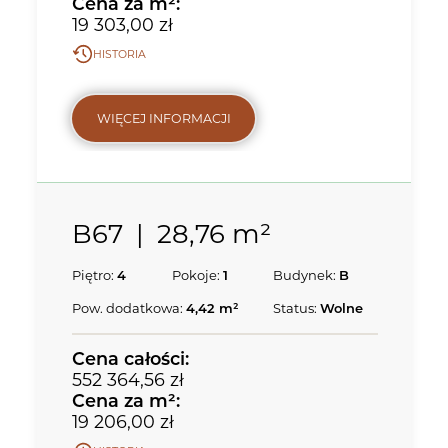
Cena za m²:
19 303,00 zł
HISTORIA
Skorzystaj z formularza
WIĘCEJ INFORMACJI
lub zadzwoń:
+48 533 744 899
B67
|
28,76 m²
lokalu B67
Piętro:
4
Pokoje:
1
Budynek:
B
579 538,00 zł
20 200,00 zł/m²
Pow. dodatkowa:
4,42 m²
Status:
Wolne
Cena
całości
:
552 364,56 zł
Cena za m²:
19 206,00 zł
POBIERZ KARTĘ