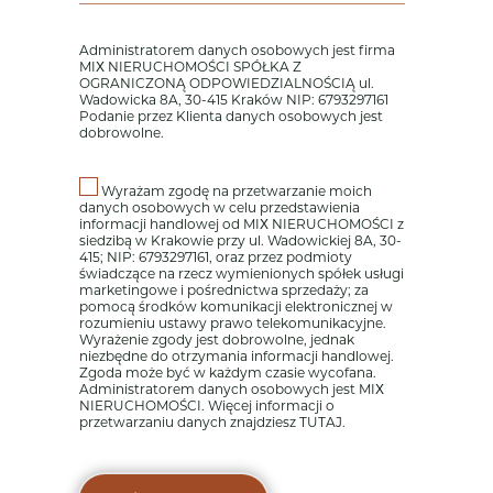
Administratorem danych osobowych jest firma
MIX NIERUCHOMOŚCI SPÓŁKA Z
OGRANICZONĄ ODPOWIEDZIALNOŚCIĄ ul.
Wadowicka 8A, 30-415 Kraków NIP: 6793297161
Podanie przez Klienta danych osobowych jest
dobrowolne.
Wyrażam zgodę na przetwarzanie moich
danych osobowych w celu przedstawienia
informacji handlowej od MIX NIERUCHOMOŚCI z
siedzibą w Krakowie przy ul. Wadowickiej 8A, 30-
415; NIP: 6793297161, oraz przez podmioty
świadczące na rzecz wymienionych spółek usługi
marketingowe i pośrednictwa sprzedaży; za
pomocą środków komunikacji elektronicznej w
rozumieniu ustawy prawo telekomunikacyjne.
Wyrażenie zgody jest dobrowolne, jednak
niezbędne do otrzymania informacji handlowej.
Zgoda może być w każdym czasie wycofana.
Administratorem danych osobowych jest MIX
NIERUCHOMOŚCI. Więcej informacji o
przetwarzaniu danych znajdziesz
TUTAJ
.