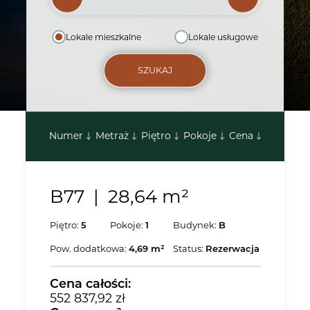
Lokale mieszkalne
Lokale usługowe
SZUKAJ
Numer
Metraż
Piętro
Pokoje
Cena
B77
|
28,64 m²
lokalu B77
Piętro:
5
Pokoje:
1
Budynek:
B
590 196,00 zł
20 550,00 zł/m²
Pow. dodatkowa:
4,69 m²
Status:
Rezerwacja
Cena
całości
:
552 837,92 zł