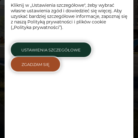
DODATKOWE
Kliknij w „Ustawienia szczegółowe", żeby wybrać
własne ustawienia zgód i dowiedzieć się więcej. Aby
GALERIA
uzyskać bardziej szczegółowe informacje, zapoznaj się
z naszą
Polityką prywatności i plików cookie
DEWELOPER
(„Polityka prywatności”).
KONTAKT
PROSPEKT INFORMACYJNY
USTAWIENIA SZCZEGÓŁOWE
ZGADZAM SIĘ
METRAŻ
POKOJE
PIĘTRO