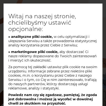
Witaj na naszej stronie,
chcielibyśmy ustawić
opcjonalne:
» analityczne pliki cookie,
w celu optymalizacji i
ulepszania Serwisu a także prowadzenia statystycznej
MIESZKANIA NA SPRZEDAŻ
analizy korzystania przez Ciebie z Serwisu;
KRAKÓW PODGÓRZE
» marketingowe pliki cookie,
aby dostarczać Ci
nasze reklamy dopasowane do Twoich zainteresowań
HOME
i mierzyć ich skuteczność.
INWESTYCJA
Za pomocą tej zakładki ustawisz plik cookie na swoim
urządzeniu. Informacje zebrane przez niektóre pliki
cookies, m.in. o korzystaniu przez Ciebie z naszego
LOKALIZACJA
Serwisu i o tym, co Cię w nim zainteresowało, trafiają
do naszych partnerów, którzy dostarczają usługi
MIESZKANIA
reklamowe, analizy i statystyki.
Powiedz nam czy się zgadzasz, pamiętaj, że zgoda
POWIERZCHNIE
jest dobrowolna i możesz ją wycofać w dowolnej
chwili ze skutkiem na przyszłość.