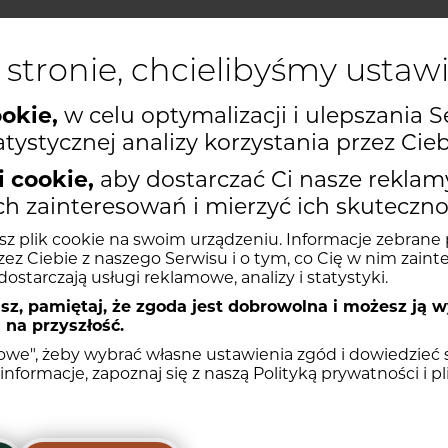
 stronie, chcielibyśmy ustaw
ookie,
w celu optymalizacji i ulepszania S
E
PIĘTRO
Historia ceny l
tystycznej analizy korzystania przez Cieb
2025-09-11
667 771,00
 cookie,
aby dostarczać Ci nasze reklam
Historia ceny lokalu B77
 zainteresowań i mierzyć ich skuteczno
2025-09-11
590 196,00 zł
20 550,00
sz plik cookie na swoim urządzeniu. Informacje zebrane p
METRAŻ
POW. DODATKOWA
CENA ZA M²
CENA
C
Historia ceny lokalu A48
zez Ciebie z naszego Serwisu i o tym, co Cię w nim zainte
ostarczają usługi reklamowe, analizy i statystyki.
2025-09-11
661 277,00 zł
19 900,0
623 606,
33,03 m²
Balkon 4.69
m²
18 880,00 zł
19 254,50 zł
Historia ceny lokalu A49
z, pamiętaj, że zgoda jest dobrowolna i możesz ją 
Najniższa cena z 
 na przyszłość.
2025-09-11
599 189,00 zł
19 900,00 
łowe", żeby wybrać własne ustawienia zgód i dowiedzieć s
28,64 m²
Balkon 4.69
m²
19 303,00 zł
552 837,92
Historia ceny lokalu A53
informacje, zapoznaj się z naszą
Polityką prywatności i p
2025-09-11
636 004,00 zł
19 900,0
u B79
33,20 m²
Balkon 7.31
m²
18 818,00 zł
624 757,60
Historia ceny lokalu A54
20 150,00 zł/m²