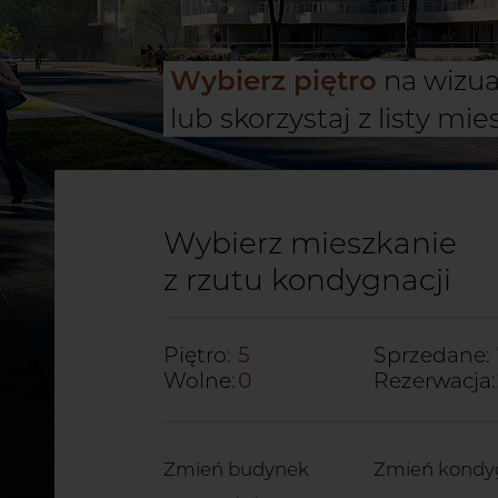
INWESTYCJ
Wybierz piętro
na wizual
LOKALIZAC
lub skorzystaj z listy mi
MIESZKANI
POWIERZC
Wybierz mieszkanie
z rzutu kondygnacji
GALERIA
Piętro:
5
Sprzedane:
Wolne:
0
Rezerwacja:
DEWELOP
KONTAKT
Zmień budynek
Zmień kondy