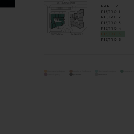
UL. ŁAGIEWNICKA
PARTER
PIĘTRO 1
PIĘTRO 2
PIĘTRO 3
PIĘTRO 4
PIĘTRO 5
BUDYNEK A
BUDYNEK B
PIĘTRO 6
Mieszkania 1-pokojowe
Mieszkania 2-pokojowe
Mieszkania 3-pokojowe
Mieszkania 4
Lokal usługowy
Sprzedane
Rezerwacja