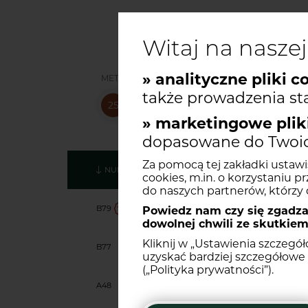
Witaj na naszej
» analityczne pliki c
METRAŻ
POKOJ
także prowadzenia sta
» marketingowe pliki
dopasowane do Twoich
Za pomocą tej zakładki ustawi
NUMER
PIĘTRO
BUDYNEK
POKOJE
cookies, m.in. o korzystaniu pr
do naszych partnerów, którzy d
B79
5
B
1
Powiedz nam czy się zgadzas
dowolnej chwili ze skutkiem
Kliknij w „Ustawienia szczegó
B77
5
B
1
uzyskać bardziej szczegółowe 
(„Polityka prywatności”).
Mieszkanie
B79
Historia ceny lokal
A48
4
A
1
2025-09-11
667 771,00 zł