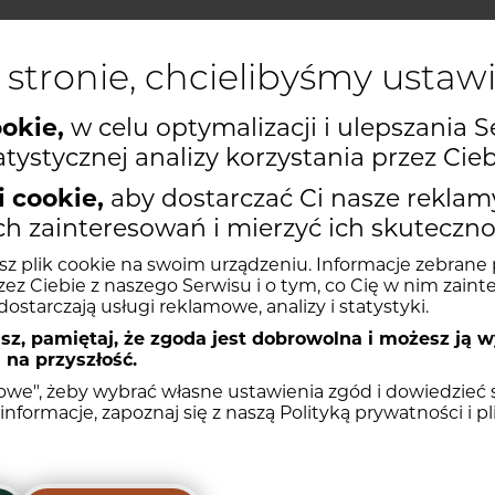
 stronie, chcielibyśmy ustaw
ookie,
w celu optymalizacji i ulepszania S
E
PIĘTRO
Historia ceny l
tystycznej analizy korzystania przez Cieb
2025-09-11
667 771,00
 cookie,
aby dostarczać Ci nasze reklam
Historia ceny lokalu A2
 zainteresowań i mierzyć ich skuteczno
2025-09-11
859 013,00 zł
16 850,0
sz plik cookie na swoim urządzeniu. Informacje zebrane p
METRAŻ
POW. DODATKOWA
CENA ZA M²
CENA
C
Historia ceny lokalu A6
zez Ciebie z naszego Serwisu i o tym, co Cię w nim zainte
ostarczają usługi reklamowe, analizy i statystyki.
2025-09-11
755 856,00 zł
17 400,0
623 606,
33,03 m²
Balkon 4.69
m²
18 880,00 zł
19 254,50 zł
Historia ceny lokalu A7
z, pamiętaj, że zgoda jest dobrowolna i możesz ją 
Najniższa cena z 
 na przyszłość.
2025-09-11
546 281,00 zł
19 700,0
łowe", żeby wybrać własne ustawienia zgód i dowiedzieć s
Taras 4.41
m²
51,33 m²
16 266,00 zł
834 933,78
Historia ceny lokalu A36
Ogród 43.84
m²
informacje, zapoznaj się z naszą
Polityką prywatności i p
2025-09-11
593 167,00 zł
19 700,0
u B79
43,78 m²
Balkon 9.38
m²
16 878,00 zł
738 918,84
Historia ceny lokalu A48
20 150,00 zł/m²