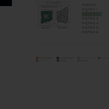
UL. ŁAGIEWNICKA
PARTER
PIĘTRO 1
PIĘTRO 2
PIĘTRO 3
PIĘTRO 4
PIĘTRO 5
BUDYNEK A
BUDYNEK B
PIĘTRO 6
Mieszkania 1-pokojowe
Mieszkania 2-pokojowe
Mieszkania 3-pokojowe
Mieszkania 4
Lokal usługowy
Sprzedane
Rezerwacja