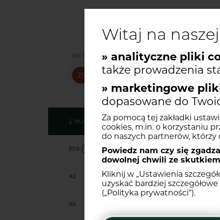
Witaj na naszej
» analityczne pliki c
METRAŻ
POKOJ
także prowadzenia sta
» marketingowe pliki
dopasowane do Twoich
Za pomocą tej zakładki ustawi
NUMER
PIĘTRO
BUDYNEK
POKOJE
cookies, m.in. o korzystaniu pr
do naszych partnerów, którzy d
B79
5
B
1
Powiedz nam czy się zgadzas
dowolnej chwili ze skutkiem
Kliknij w „Ustawienia szczegó
A2
0
A
2
uzyskać bardziej szczegółowe 
(„Polityka prywatności”).
Mieszkanie
B79
Historia ceny lokal
A6
1
A
2
2025-09-11
667 771,00 zł