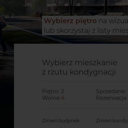
INWESTYCJ
Wybierz piętro
na wizual
LOKALIZAC
lub skorzystaj z listy mi
MIESZKANI
POWIERZC
Wybierz mieszkanie
z rzutu kondygnacji
GALERIA
Piętro:
2
Sprzedane:
Wolne:
4
Rezerwacja:
DEWELOP
KONTAKT
Zmień budynek
Zmień kondy