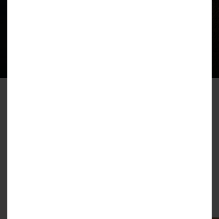
Lokale mieszkalne
Lokale usługowe
SZUKAJ
Numer
Metraż
Piętro
Pokoje
Cena
Spotkajmy się