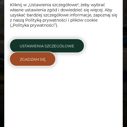
DODATKOWE
Kliknij w „Ustawienia szczegółowe", żeby wybrać
własne ustawienia zgód i dowiedzieć się więcej. Aby
GALERIA
uzyskać bardziej szczegółowe informacje, zapoznaj się
z naszą
Polityką prywatności i plików cookie
DEWELOPER
(„Polityka prywatności”).
KONTAKT
PROSPEKT INFORMACYJNY
USTAWIENIA SZCZEGÓŁOWE
ZGADZAM SIĘ
METRAŻ
POKOJE
PIĘTRO