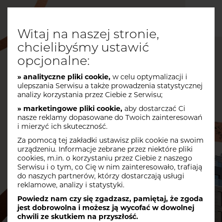
Witaj na naszej stronie,
chcielibyśmy ustawić
opcjonalne:
» analityczne pliki cookie,
w celu optymalizacji i
ulepszania Serwisu a także prowadzenia statystycznej
MIESZKANIA NA SPRZEDAŻ
analizy korzystania przez Ciebie z Serwisu;
KRAKÓW PODGÓRZE
» marketingowe pliki cookie,
aby dostarczać Ci
nasze reklamy dopasowane do Twoich zainteresowań
HOME
i mierzyć ich skuteczność.
INWESTYCJA
Za pomocą tej zakładki ustawisz plik cookie na swoim
urządzeniu. Informacje zebrane przez niektóre pliki
cookies, m.in. o korzystaniu przez Ciebie z naszego
LOKALIZACJA
Serwisu i o tym, co Cię w nim zainteresowało, trafiają
do naszych partnerów, którzy dostarczają usługi
MIESZKANIA
reklamowe, analizy i statystyki.
Powiedz nam czy się zgadzasz, pamiętaj, że zgoda
POWIERZCHNIE
jest dobrowolna i możesz ją wycofać w dowolnej
chwili ze skutkiem na przyszłość.